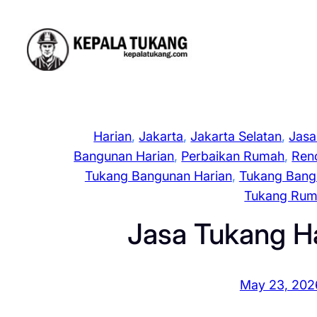
Skip
to
content
Harian
, 
Jakarta
, 
Jakarta Selatan
, 
Jasa
Bangunan Harian
, 
Perbaikan Rumah
, 
Ren
Tukang Bangunan Harian
, 
Tukang Bang
Tukang Ru
Jasa Tukang H
May 23, 202