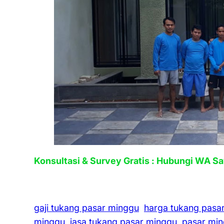
Konsultasi & Survey Gratis : Hubungi WA S
gaji tukang pasar minggu
harga tukang pasa
minggu
jasa tukang pasar minggu
pasar mi