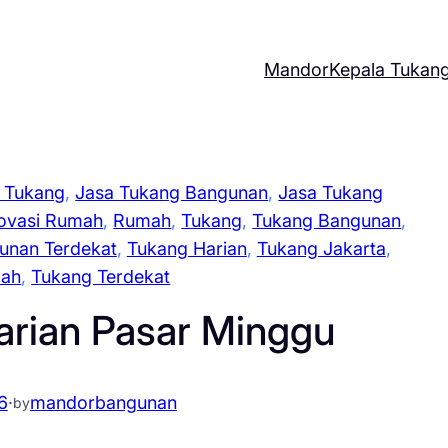
Mandor
Kepala Tukan
 Tukang
, 
Jasa Tukang Bangunan
, 
Jasa Tukang
ovasi Rumah
, 
Rumah
, 
Tukang
, 
Tukang Bangunan
, 
unan Terdekat
, 
Tukang Harian
, 
Tukang Jakarta
, 
mah
, 
Tukang Terdekat
arian Pasar Minggu
6
·
mandorbangunan
by