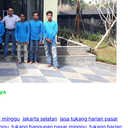
aya
r minggu
jakarta selatan
jasa tukang harian pasar
nggu
tukang bangunan pasar minggu
tukang harian