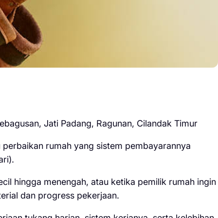
 Kebagusan, Jati Padang, Ragunan, Cilandak Timur
au perbaikan rumah yang sistem pembayarannya
ri).
cil hingga menengah, atau ketika pemilik rumah ingin
rial dan progress pekerjaan.
rjaan tukang harian, sistem kerjanya, serta kelebihan