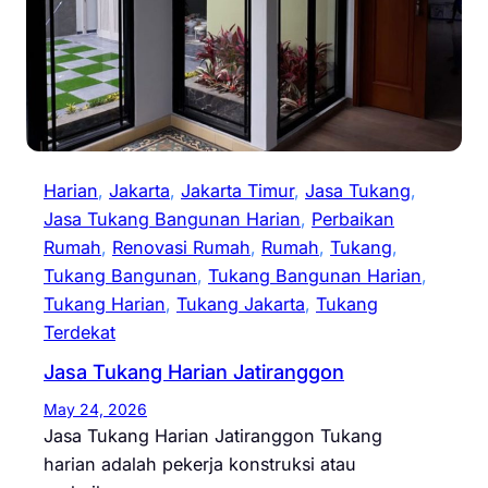
Harian
, 
Jakarta
, 
Jakarta Timur
, 
Jasa Tukang
, 
Jasa Tukang Bangunan Harian
, 
Perbaikan
Rumah
, 
Renovasi Rumah
, 
Rumah
, 
Tukang
, 
Tukang Bangunan
, 
Tukang Bangunan Harian
, 
Tukang Harian
, 
Tukang Jakarta
, 
Tukang
Terdekat
Jasa Tukang Harian Jatiranggon
May 24, 2026
Jasa Tukang Harian Jatiranggon Tukang
harian adalah pekerja konstruksi atau