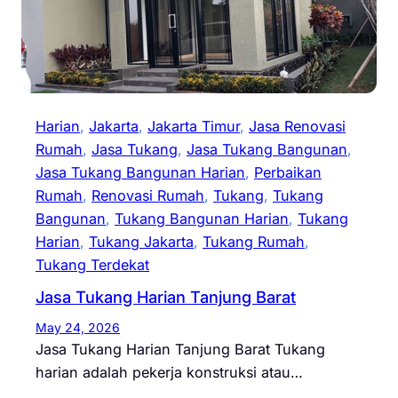
Harian
, 
Jakarta
, 
Jakarta Timur
, 
Jasa Renovasi
Rumah
, 
Jasa Tukang
, 
Jasa Tukang Bangunan
, 
Jasa Tukang Bangunan Harian
, 
Perbaikan
Rumah
, 
Renovasi Rumah
, 
Tukang
, 
Tukang
Bangunan
, 
Tukang Bangunan Harian
, 
Tukang
Harian
, 
Tukang Jakarta
, 
Tukang Rumah
, 
Tukang Terdekat
Jasa Tukang Harian Tanjung Barat
May 24, 2026
Jasa Tukang Harian Tanjung Barat Tukang
harian adalah pekerja konstruksi atau…