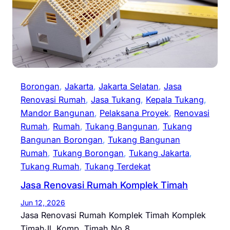
Borongan
, 
Jakarta
, 
Jakarta Selatan
, 
Jasa
Renovasi Rumah
, 
Jasa Tukang
, 
Kepala Tukang
, 
Mandor Bangunan
, 
Pelaksana Proyek
, 
Renovasi
Rumah
, 
Rumah
, 
Tukang Bangunan
, 
Tukang
Bangunan Borongan
, 
Tukang Bangunan
Rumah
, 
Tukang Borongan
, 
Tukang Jakarta
, 
Tukang Rumah
, 
Tukang Terdekat
Jasa Renovasi Rumah Komplek Timah
Jun 12, 2026
Jasa Renovasi Rumah Komplek Timah Komplek
TimahJl. Komp. Timah No.8,…