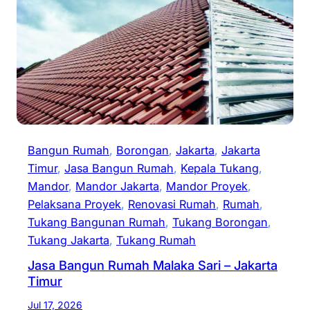
Bangun Rumah
, 
Borongan
, 
Jakarta
, 
Jakarta
Timur
, 
Jasa Bangun Rumah
, 
Kepala Tukang
, 
Mandor
, 
Mandor Jakarta
, 
Mandor Proyek
, 
Pelaksana Proyek
, 
Renovasi Rumah
, 
Rumah
, 
Tukang Bangunan Rumah
, 
Tukang Borongan
, 
Tukang Jakarta
, 
Tukang Rumah
Jasa Bangun Rumah Malaka Sari – Jakarta
Timur
Jul 17, 2026