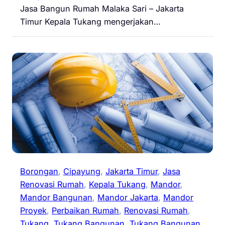
Jasa Bangun Rumah Malaka Sari – Jakarta
Timur Kepala Tukang mengerjakan…
Borongan
, 
Cipayung
, 
Jakarta Timur
, 
Jasa
Renovasi Rumah
, 
Kepala Tukang
, 
Mandor
, 
Mandor Bangunan
, 
Mandor Jakarta
, 
Mandor
Proyek
, 
Perbaikan Rumah
, 
Renovasi Rumah
, 
Tukang
, 
Tukang Bangunan
, 
Tukang Bangunan