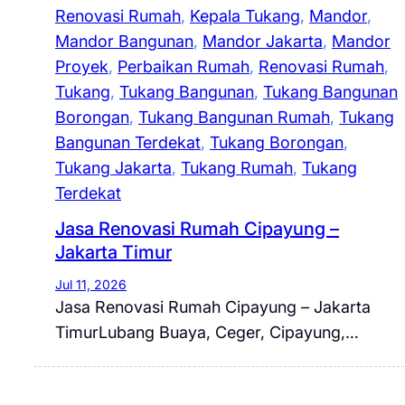
Renovasi Rumah
, 
Kepala Tukang
, 
Mandor
, 
Mandor Bangunan
, 
Mandor Jakarta
, 
Mandor
Proyek
, 
Perbaikan Rumah
, 
Renovasi Rumah
, 
Tukang
, 
Tukang Bangunan
, 
Tukang Bangunan
Borongan
, 
Tukang Bangunan Rumah
, 
Tukang
Bangunan Terdekat
, 
Tukang Borongan
, 
Tukang Jakarta
, 
Tukang Rumah
, 
Tukang
Terdekat
Jasa Renovasi Rumah Cipayung –
Jakarta Timur
Jul 11, 2026
Jasa Renovasi Rumah Cipayung – Jakarta
TimurLubang Buaya, Ceger, Cipayung,…