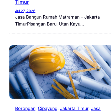
Timur
Jul 27, 2026
Jasa Bangun Rumah Matraman – Jakarta
TimurPisangan Baru, Utan Kayu…
Borongan
, 
Cipayung
, 
Jakarta Timur
, 
Jasa