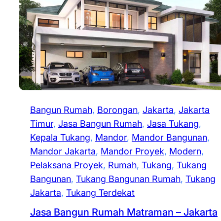
Bangun Rumah
, 
Borongan
, 
Jakarta
, 
Jakarta
Timur
, 
Jasa Bangun Rumah
, 
Jasa Tukang
, 
Kepala Tukang
, 
Mandor
, 
Mandor Bangunan
, 
Mandor Jakarta
, 
Mandor Proyek
, 
Modern
, 
Pelaksana Proyek
, 
Rumah
, 
Tukang
, 
Tukang
Bangunan
, 
Tukang Bangunan Rumah
, 
Tukang
Jakarta
, 
Tukang Terdekat
Jasa Bangun Rumah Matraman – Jakarta