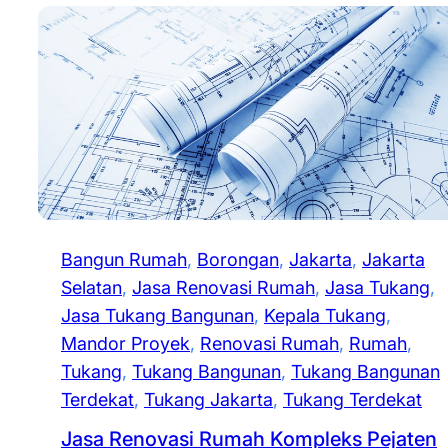
Bangun Rumah
, 
Borongan
, 
Jakarta
, 
Jakarta
Selatan
, 
Jasa Renovasi Rumah
, 
Jasa Tukang
, 
Jasa Tukang Bangunan
, 
Kepala Tukang
, 
Mandor Proyek
, 
Renovasi Rumah
, 
Rumah
, 
Tukang
, 
Tukang Bangunan
, 
Tukang Bangunan
Terdekat
, 
Tukang Jakarta
, 
Tukang Terdekat
Jasa Renovasi Rumah Kompleks Pejaten