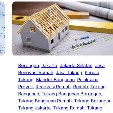
Borongan
, 
Jakarta
, 
Jakarta Selatan
, 
Jasa
Renovasi Rumah
, 
Jasa Tukang
, 
Kepala
Tukang
, 
Mandor Bangunan
, 
Pelaksana
Proyek
, 
Renovasi Rumah
, 
Rumah
, 
Tukang
Bangunan
, 
Tukang Bangunan Borongan
, 
Tukang Bangunan Rumah
, 
Tukang Borongan
Tukang Jakarta
, 
Tukang Rumah
, 
Tukang