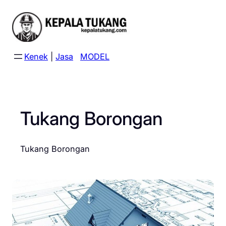
Skip
to
content
Kenek
|
Jasa
MODEL
Tukang Borongan
Tukang Borongan