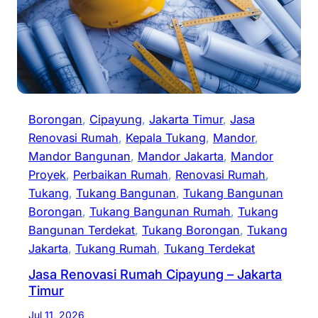
Borongan
, 
Cipayung
, 
Jakarta Timur
, 
Jasa
Renovasi Rumah
, 
Kepala Tukang
, 
Mandor
, 
Mandor Bangunan
, 
Mandor Jakarta
, 
Mandor
Proyek
, 
Perbaikan Rumah
, 
Renovasi Rumah
, 
Tukang
, 
Tukang Bangunan
, 
Tukang Bangunan
Borongan
, 
Tukang Bangunan Rumah
, 
Tukang
Bangunan Terdekat
, 
Tukang Borongan
, 
Tukang
Jakarta
, 
Tukang Rumah
, 
Tukang Terdekat
Jasa Renovasi Rumah Cipayung – Jakarta
Timur
Jul 11, 2026