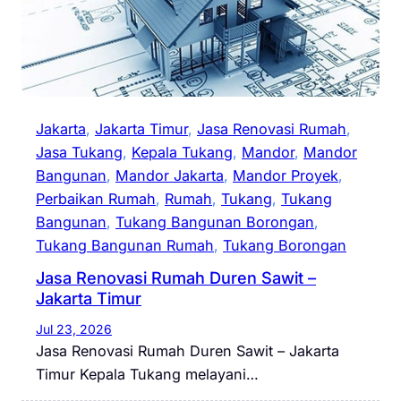
Jakarta
, 
Jakarta Timur
, 
Jasa Renovasi Rumah
, 
Jasa Tukang
, 
Kepala Tukang
, 
Mandor
, 
Mandor
Bangunan
, 
Mandor Jakarta
, 
Mandor Proyek
, 
Perbaikan Rumah
, 
Rumah
, 
Tukang
, 
Tukang
Bangunan
, 
Tukang Bangunan Borongan
, 
Tukang Bangunan Rumah
, 
Tukang Borongan
Jasa Renovasi Rumah Duren Sawit –
Jakarta Timur
Jul 23, 2026
Jasa Renovasi Rumah Duren Sawit – Jakarta
Timur Kepala Tukang melayani…