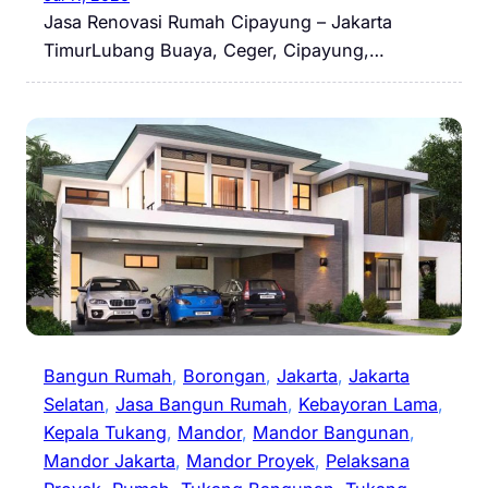
Jasa Renovasi Rumah Cipayung – Jakarta
TimurLubang Buaya, Ceger, Cipayung,…
Bangun Rumah
, 
Borongan
, 
Jakarta
, 
Jakarta
Selatan
, 
Jasa Bangun Rumah
, 
Kebayoran Lama
, 
Kepala Tukang
, 
Mandor
, 
Mandor Bangunan
, 
Mandor Jakarta
, 
Mandor Proyek
, 
Pelaksana