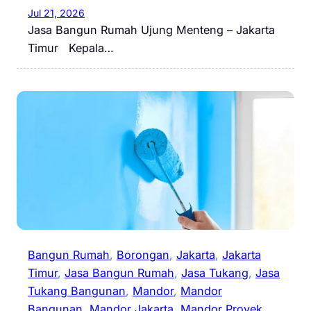
Jul 21, 2026
Jasa Bangun Rumah Ujung Menteng – Jakarta
Timur Kepala…
Bangun Rumah
, 
Borongan
, 
Jakarta
, 
Jakarta
Timur
, 
Jasa Bangun Rumah
, 
Jasa Tukang
, 
Jasa
Tukang Bangunan
, 
Mandor
, 
Mandor
Bangunan
, 
Mandor Jakarta
, 
Mandor Proyek
, 