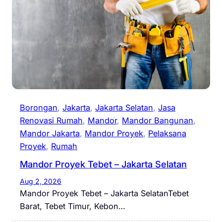
Borongan
, 
Jakarta
, 
Jakarta Selatan
, 
Jasa
Renovasi Rumah
, 
Mandor
, 
Mandor Bangunan
, 
Mandor Jakarta
, 
Mandor Proyek
, 
Pelaksana
Proyek
, 
Rumah
Mandor Proyek Tebet – Jakarta Selatan
Aug 2, 2026
Mandor Proyek Tebet – Jakarta SelatanTebet
Barat, Tebet Timur, Kebon…