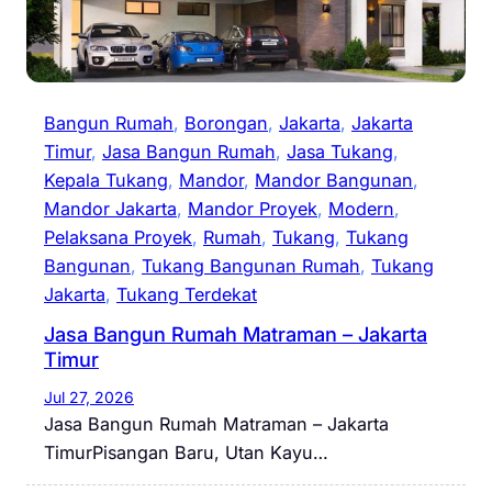
Bangun Rumah
, 
Borongan
, 
Jakarta
, 
Jakarta
Timur
, 
Jasa Bangun Rumah
, 
Jasa Tukang
, 
Kepala Tukang
, 
Mandor
, 
Mandor Bangunan
, 
Mandor Jakarta
, 
Mandor Proyek
, 
Modern
, 
Pelaksana Proyek
, 
Rumah
, 
Tukang
, 
Tukang
Bangunan
, 
Tukang Bangunan Rumah
, 
Tukang
Jakarta
, 
Tukang Terdekat
Jasa Bangun Rumah Matraman – Jakarta
Timur
Jul 27, 2026
Jasa Bangun Rumah Matraman – Jakarta
TimurPisangan Baru, Utan Kayu…