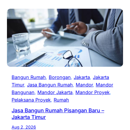
Bangun Rumah
, 
Borongan
, 
Jakarta
, 
Jakarta
Timur
, 
Jasa Bangun Rumah
, 
Mandor
, 
Mandor
Bangunan
, 
Mandor Jakarta
, 
Mandor Proyek
, 
Pelaksana Proyek
, 
Rumah
Jasa Bangun Rumah Pisangan Baru –
Jakarta Timur
Aug 2, 2026