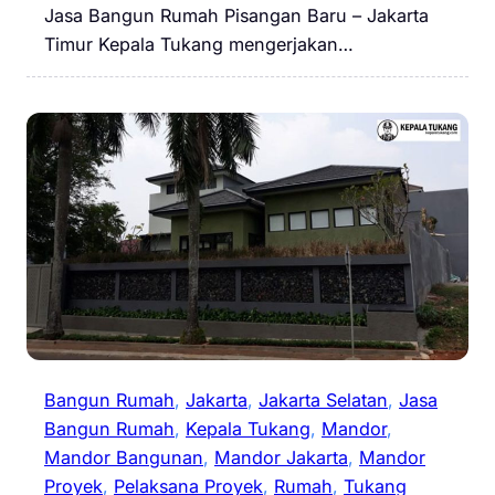
Jasa Bangun Rumah Pisangan Baru – Jakarta
Timur Kepala Tukang mengerjakan…
Bangun Rumah
, 
Jakarta
, 
Jakarta Selatan
, 
Jasa
Bangun Rumah
, 
Kepala Tukang
, 
Mandor
, 
Mandor Bangunan
, 
Mandor Jakarta
, 
Mandor
Proyek
, 
Pelaksana Proyek
, 
Rumah
, 
Tukang