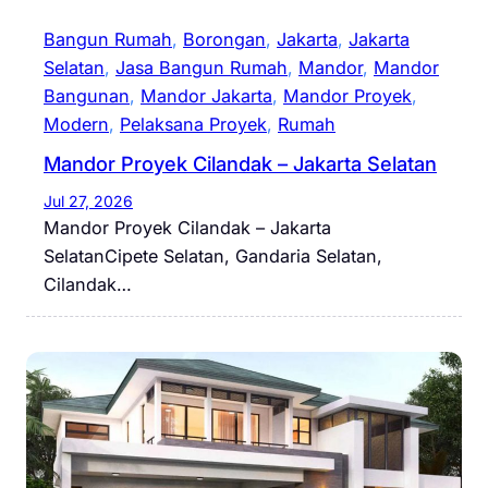
Bangun Rumah
, 
Borongan
, 
Jakarta
, 
Jakarta
Selatan
, 
Jasa Bangun Rumah
, 
Mandor
, 
Mandor
Bangunan
, 
Mandor Jakarta
, 
Mandor Proyek
, 
Modern
, 
Pelaksana Proyek
, 
Rumah
Mandor Proyek Cilandak – Jakarta Selatan
Jul 27, 2026
Mandor Proyek Cilandak – Jakarta
SelatanCipete Selatan, Gandaria Selatan,
Cilandak…