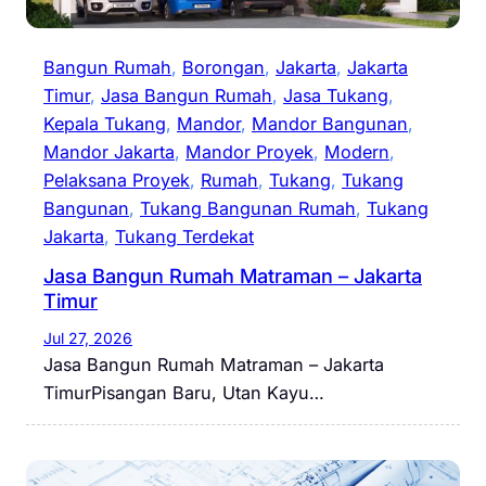
Bangun Rumah
, 
Borongan
, 
Jakarta
, 
Jakarta
Timur
, 
Jasa Bangun Rumah
, 
Jasa Tukang
, 
Kepala Tukang
, 
Mandor
, 
Mandor Bangunan
, 
Mandor Jakarta
, 
Mandor Proyek
, 
Modern
, 
Pelaksana Proyek
, 
Rumah
, 
Tukang
, 
Tukang
Bangunan
, 
Tukang Bangunan Rumah
, 
Tukang
Jakarta
, 
Tukang Terdekat
Jasa Bangun Rumah Matraman – Jakarta
Timur
Jul 27, 2026
Jasa Bangun Rumah Matraman – Jakarta
TimurPisangan Baru, Utan Kayu…