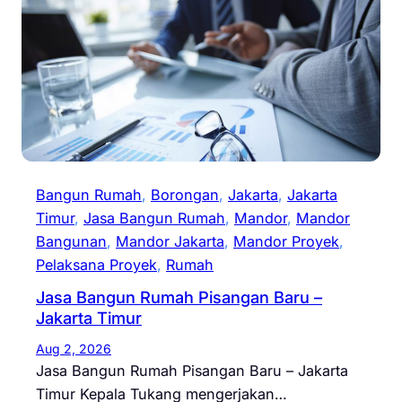
Bangun Rumah
, 
Borongan
, 
Jakarta
, 
Jakarta
Timur
, 
Jasa Bangun Rumah
, 
Mandor
, 
Mandor
Bangunan
, 
Mandor Jakarta
, 
Mandor Proyek
, 
Pelaksana Proyek
, 
Rumah
Jasa Bangun Rumah Pisangan Baru –
Jakarta Timur
Aug 2, 2026
Jasa Bangun Rumah Pisangan Baru – Jakarta
Timur Kepala Tukang mengerjakan…