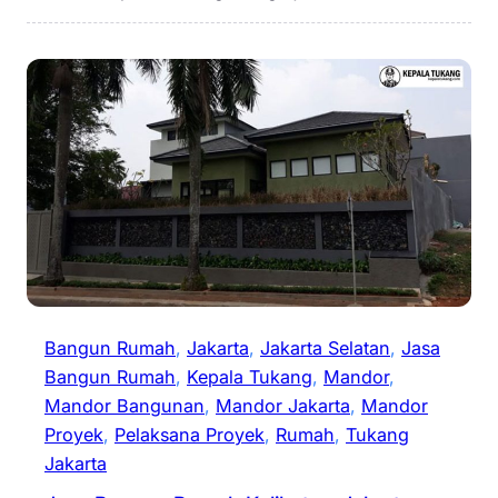
Bangun Rumah
, 
Jakarta
, 
Jakarta Selatan
, 
Jasa
Bangun Rumah
, 
Kepala Tukang
, 
Mandor
, 
Mandor Bangunan
, 
Mandor Jakarta
, 
Mandor
Proyek
, 
Pelaksana Proyek
, 
Rumah
, 
Tukang
Jakarta