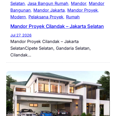
Selatan
, 
Jasa Bangun Rumah
, 
Mandor
, 
Mandor
Bangunan
, 
Mandor Jakarta
, 
Mandor Proyek
, 
Modern
, 
Pelaksana Proyek
, 
Rumah
Mandor Proyek Cilandak – Jakarta Selatan
Jul 27, 2026
Mandor Proyek Cilandak – Jakarta
SelatanCipete Selatan, Gandaria Selatan,
Cilandak…