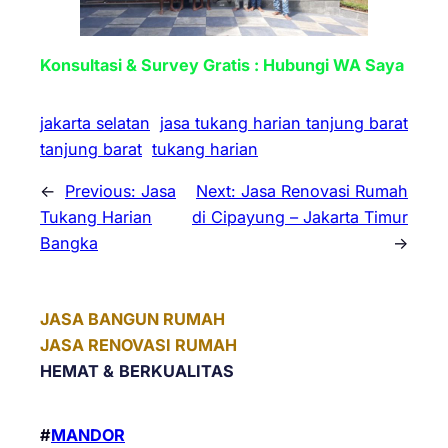
Konsultasi & Survey Gratis : Hubungi WA Saya
jakarta selatan
jasa tukang harian tanjung barat
tanjung barat
tukang harian
←
Previous:
Jasa
Next:
Jasa Renovasi Rumah
Tukang Harian
di Cipayung – Jakarta Timur
Bangka
→
JASA BANGUN RUMAH
JASA RENOVASI RUMAH
HEMAT &
BERKUALITAS
#
MANDOR