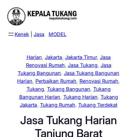
Skip
to
content
Kenek
|
Jasa
MODEL
Harian
, 
Jakarta
, 
Jakarta Timur
, 
Jasa
Renovasi Rumah
, 
Jasa Tukang
, 
Jasa
Tukang Bangunan
, 
Jasa Tukang Bangunan
Harian
, 
Perbaikan Rumah
, 
Renovasi Rumah
, 
Tukang
, 
Tukang Bangunan
, 
Tukang
Bangunan Harian
, 
Tukang Harian
, 
Tukang
Jakarta
, 
Tukang Rumah
, 
Tukang Terdekat
Jasa Tukang Harian
Tanjung Barat