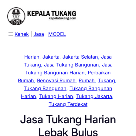
Skip
to
content
Kenek
|
Jasa
MODEL
Harian
, 
Jakarta
, 
Jakarta Selatan
, 
Jasa
Tukang
, 
Jasa Tukang Bangunan
, 
Jasa
Tukang Bangunan Harian
, 
Perbaikan
Rumah
, 
Renovasi Rumah
, 
Rumah
, 
Tukang
, 
Tukang Bangunan
, 
Tukang Bangunan
Harian
, 
Tukang Harian
, 
Tukang Jakarta
, 
Tukang Terdekat
Jasa Tukang Harian
Lebak Bulus