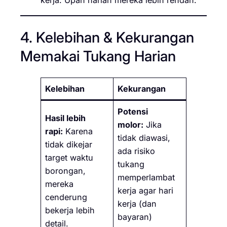
kerja. Upah harian mereka lebih rendah.
4. Kelebihan & Kekurangan
Memakai Tukang Harian
Kelebihan
Kekurangan
Potensi
Hasil lebih
molor:
Jika
rapi:
Karena
tidak diawasi,
tidak dikejar
ada risiko
target waktu
tukang
borongan,
memperlambat
mereka
kerja agar hari
cenderung
kerja (dan
bekerja lebih
bayaran)
detail.