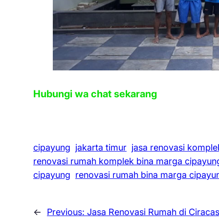
Hubungi wa chat sekarang
cipayung
jakarta timur
jasa renovasi komple
renovasi rumah komplek bina marga cipayun
cipayung
renovasi rumah bina marga cipayu
←
Previous:
Jasa Renovasi Rumah di Ciracas