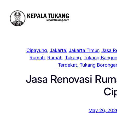
Skip
to
content
Cipayung
, 
Jakarta
, 
Jakarta Timur
, 
Jasa R
Rumah
, 
Rumah
, 
Tukang
, 
Tukang Bangu
Terdekat
, 
Tukang Boronga
Jasa Renovasi Rum
Ci
May 26, 202