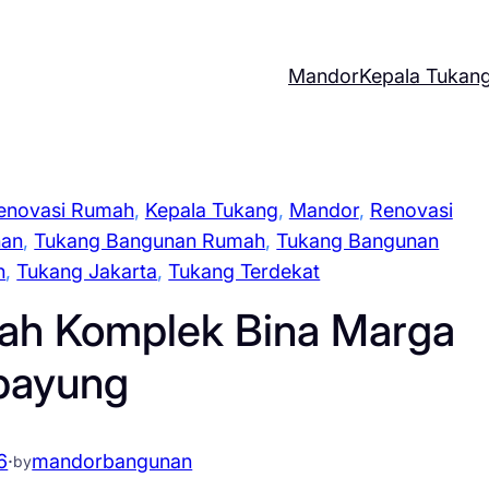
Mandor
Kepala Tukan
enovasi Rumah
, 
Kepala Tukang
, 
Mandor
, 
Renovasi
nan
, 
Tukang Bangunan Rumah
, 
Tukang Bangunan
n
, 
Tukang Jakarta
, 
Tukang Terdekat
ah Komplek Bina Marga
payung
6
·
mandorbangunan
by