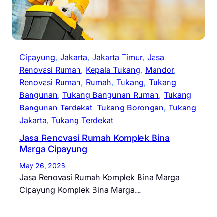
Cipayung
, 
Jakarta
, 
Jakarta Timur
, 
Jasa
Renovasi Rumah
, 
Kepala Tukang
, 
Mandor
, 
Renovasi Rumah
, 
Rumah
, 
Tukang
, 
Tukang
Bangunan
, 
Tukang Bangunan Rumah
, 
Tukang
Bangunan Terdekat
, 
Tukang Borongan
, 
Tukang
Jakarta
, 
Tukang Terdekat
Jasa Renovasi Rumah Komplek Bina
Marga Cipayung
May 26, 2026
Jasa Renovasi Rumah Komplek Bina Marga
Cipayung Komplek Bina Marga…