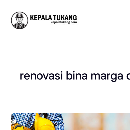
Skip
to
content
renovasi bina marga 