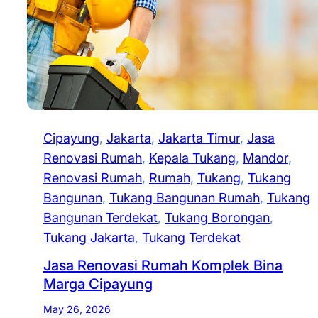
Cipayung
, 
Jakarta
, 
Jakarta Timur
, 
Jasa
Renovasi Rumah
, 
Kepala Tukang
, 
Mandor
, 
Renovasi Rumah
, 
Rumah
, 
Tukang
, 
Tukang
Bangunan
, 
Tukang Bangunan Rumah
, 
Tukang
Bangunan Terdekat
, 
Tukang Borongan
, 
Tukang Jakarta
, 
Tukang Terdekat
Jasa Renovasi Rumah Komplek Bina
Marga Cipayung
May 26, 2026