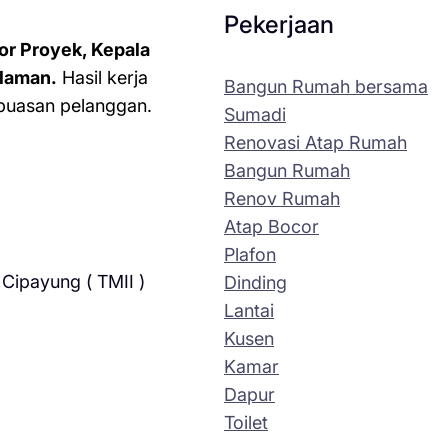
Pekerjaan
or Proyek, Kepala
laman.
Hasil kerja
Bangun Rumah bersama
kepuasan pelanggan.
Sumadi
Renovasi Atap Rumah
Bangun Rumah
Renov Rumah
Atap Bocor
Plafon
Cipayung ( TMII )
Dinding
Lantai
Kusen
Kamar
Dapur
Toilet