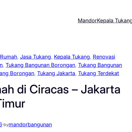
Mandor
Kepala Tukan
 Rumah
, 
Jasa Tukang
, 
Kepala Tukang
, 
Renovasi
n
, 
Tukang Bangunan Borongan
, 
Tukang Bangunan
ang Borongan
, 
Tukang Jakarta
, 
Tukang Terdekat
h di Ciracas – Jakarta
Timur
6
·
mandorbangunan
by