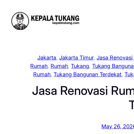
Skip
to
content
Jakarta
, 
Jakarta Timur
, 
Jasa Renovasi
Rumah
, 
Rumah
, 
Tukang
, 
Tukang Banguna
Rumah
, 
Tukang Bangunan Terdekat
, 
Tuk
Jasa Renovasi Ruma
May 26, 202