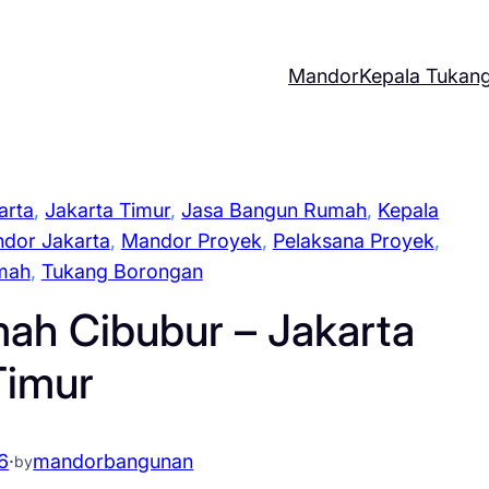
Mandor
Kepala Tukan
arta
, 
Jakarta Timur
, 
Jasa Bangun Rumah
, 
Kepala
dor Jakarta
, 
Mandor Proyek
, 
Pelaksana Proyek
, 
mah
, 
Tukang Borongan
ah Cibubur – Jakarta
Timur
6
·
mandorbangunan
by