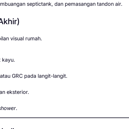
n pembuangan septictank, dan pemasangan tandon air.
Akhir)
lan visual rumah.
 kayu.
au GRC pada langit-langit.
n eksterior.
shower
.