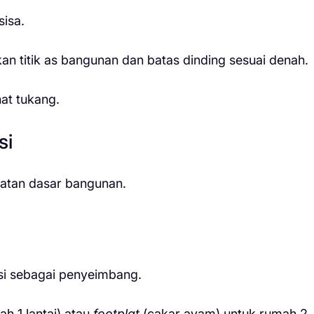
sisa.
 titik as bangunan dan batas dinding sesuai denah.
at tukang.
si
uatan dasar bangunan.
si sebagai penyeimbang.
ah 1 lantai) atau
footplat
(cakar ayam) untuk rumah 2