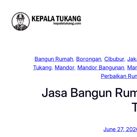
Skip
to
content
Bangun Rumah
, 
Borongan
, 
Cibubur
, 
Jak
Tukang
, 
Mandor
, 
Mandor Bangunan
, 
Man
Perbaikan Ru
Jasa Bangun Rum
June 27, 202