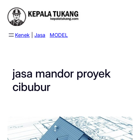
Skip
to
content
Kenek
|
Jasa
MODEL
jasa mandor proyek
cibubur