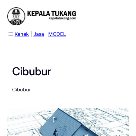
Skip
to
content
Kenek
|
Jasa
MODEL
Cibubur
Cibubur