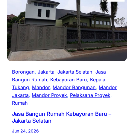
Borongan
, 
Jakarta
, 
Jakarta Selatan
, 
Jasa
Bangun Rumah
, 
Kebayoran Baru
, 
Kepala
Tukang
, 
Mandor
, 
Mandor Bangunan
, 
Mandor
Jakarta
, 
Mandor Proyek
, 
Pelaksana Proyek
, 
Rumah
Jasa Bangun Rumah Kebayoran Baru –
Jakarta Selatan
Jun 24, 2026