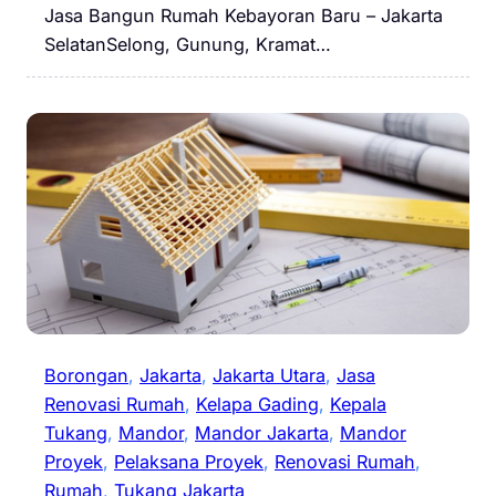
Jasa Bangun Rumah Kebayoran Baru – Jakarta
SelatanSelong, Gunung, Kramat…
Borongan
, 
Jakarta
, 
Jakarta Utara
, 
Jasa
Renovasi Rumah
, 
Kelapa Gading
, 
Kepala
Tukang
, 
Mandor
, 
Mandor Jakarta
, 
Mandor
Proyek
, 
Pelaksana Proyek
, 
Renovasi Rumah
, 
Rumah
, 
Tukang Jakarta