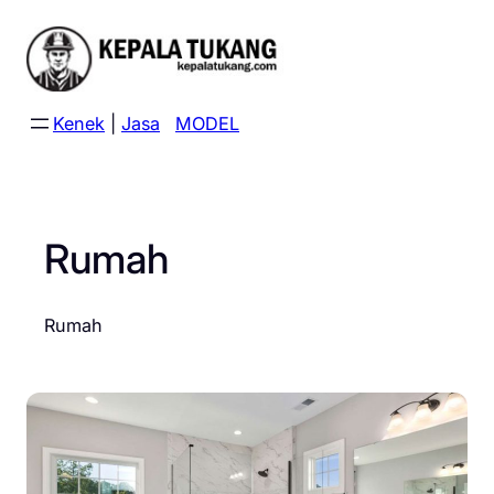
Skip
to
content
Kenek
|
Jasa
MODEL
Rumah
Rumah