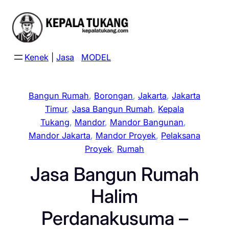
Skip
to
content
Kenek
|
Jasa
MODEL
Bangun Rumah
, 
Borongan
, 
Jakarta
, 
Jakarta
Timur
, 
Jasa Bangun Rumah
, 
Kepala
Tukang
, 
Mandor
, 
Mandor Bangunan
, 
Mandor Jakarta
, 
Mandor Proyek
, 
Pelaksana
Proyek
, 
Rumah
Jasa Bangun Rumah
Halim
Perdanakusuma –