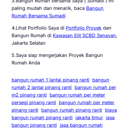
3.Bangun Rumah bersama Saya ( Sumadi ) ini
paling mudah dan menarik, baca
Bangun
Rumah Bersama Sumadi
4.Lihat Portfolio Saya di
Portfolio Proyek
dan
Bangun Rumah di
Kawasan Elit SCBD Senayan
,
Jakarta Selatan
5.Saya siap mengerjakan Proyek Bangun
Rumah Anda
bangun rumah 1 lantai pinang ranti
bangun
rumah 2 lantai pinang ranti
bangun rumah per
m2 pinang ranti
bangun rumah per meter
persegi pinang ranti
bangun rumah per meter
pinang ranti
bangun rumah pinang ranti
biaya
bangun rumah pinang ranti
jakarta timur
jasa
bangun pinang ranti
jasa bangun rumah