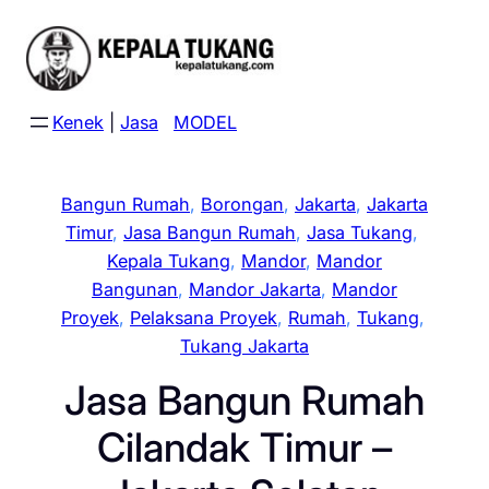
Skip
to
content
Kenek
|
Jasa
MODEL
Bangun Rumah
, 
Borongan
, 
Jakarta
, 
Jakarta
Timur
, 
Jasa Bangun Rumah
, 
Jasa Tukang
, 
Kepala Tukang
, 
Mandor
, 
Mandor
Bangunan
, 
Mandor Jakarta
, 
Mandor
Proyek
, 
Pelaksana Proyek
, 
Rumah
, 
Tukang
, 
Tukang Jakarta
Jasa Bangun Rumah
Cilandak Timur –