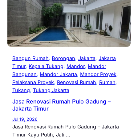
Bangun Rumah
, 
Borongan
, 
Jakarta
, 
Jakarta
Timur
, 
Kepala Tukang
, 
Mandor
, 
Mandor
Bangunan
, 
Mandor Jakarta
, 
Mandor Proyek
, 
Pelaksana Proyek
, 
Renovasi Rumah
, 
Rumah
, 
Tukang
, 
Tukang Jakarta
Jasa Renovasi Rumah Pulo Gadung –
Jakarta Timur
Jul 19, 2026
Jasa Renovasi Rumah Pulo Gadung – Jakarta
Timur Kayu Putih, Jati,…