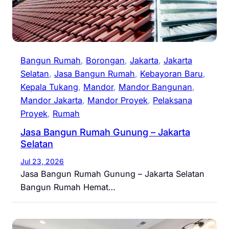
Bangun Rumah
, 
Borongan
, 
Jakarta
, 
Jakarta
Selatan
, 
Jasa Bangun Rumah
, 
Kebayoran Baru
, 
Kepala Tukang
, 
Mandor
, 
Mandor Bangunan
, 
Mandor Jakarta
, 
Mandor Proyek
, 
Pelaksana
Proyek
, 
Rumah
Jasa Bangun Rumah Gunung – Jakarta
Selatan
Jul 23, 2026
Jasa Bangun Rumah Gunung – Jakarta Selatan
Bangun Rumah Hemat…