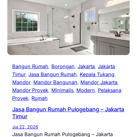
Bangun Rumah
, 
Borongan
, 
Jakarta
, 
Jakarta
Timur
, 
Jasa Bangun Rumah
, 
Kepala Tukang
, 
Mandor
, 
Mandor Bangunan
, 
Mandor Jakarta
, 
Mandor Proyek
, 
Minimalis
, 
Modern
, 
Pelaksana
Proyek
, 
Rumah
Jasa Bangun Rumah Pulogebang – Jakarta
Timur
Jul 22, 2026
Jasa Bangun Rumah Pulogebang – Jakarta