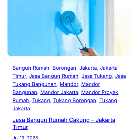
Bangun Rumah
, 
Borongan
, 
Jakarta
, 
Jakarta
Timur
, 
Jasa Bangun Rumah
, 
Jasa Tukang
, 
Jasa
Tukang Bangunan
, 
Mandor
, 
Mandor
Bangunan
, 
Mandor Jakarta
, 
Mandor Proyek
, 
Rumah
, 
Tukang
, 
Tukang Borongan
, 
Tukang
Jakarta
Jasa Bangun Rumah Cakung – Jakarta
Timur
Jul 19, 2026