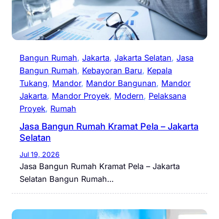
Bangun Rumah
, 
Jakarta
, 
Jakarta Selatan
, 
Jasa
Bangun Rumah
, 
Kebayoran Baru
, 
Kepala
Tukang
, 
Mandor
, 
Mandor Bangunan
, 
Mandor
Jakarta
, 
Mandor Proyek
, 
Modern
, 
Pelaksana
Proyek
, 
Rumah
Jasa Bangun Rumah Kramat Pela – Jakarta
Selatan
Jul 19, 2026
Jasa Bangun Rumah Kramat Pela – Jakarta
Selatan Bangun Rumah…