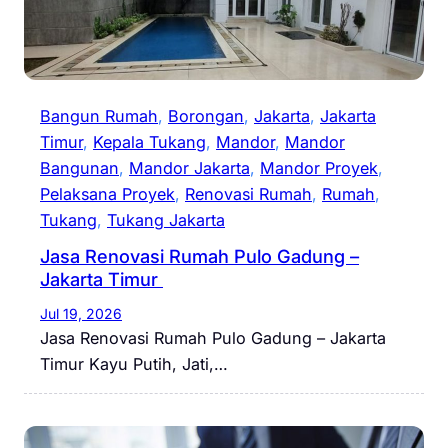
Bangun Rumah
, 
Borongan
, 
Jakarta
, 
Jakarta
Timur
, 
Kepala Tukang
, 
Mandor
, 
Mandor
Bangunan
, 
Mandor Jakarta
, 
Mandor Proyek
, 
Pelaksana Proyek
, 
Renovasi Rumah
, 
Rumah
, 
Tukang
, 
Tukang Jakarta
Jasa Renovasi Rumah Pulo Gadung –
Jakarta Timur
Jul 19, 2026
Jasa Renovasi Rumah Pulo Gadung – Jakarta
Timur Kayu Putih, Jati,…