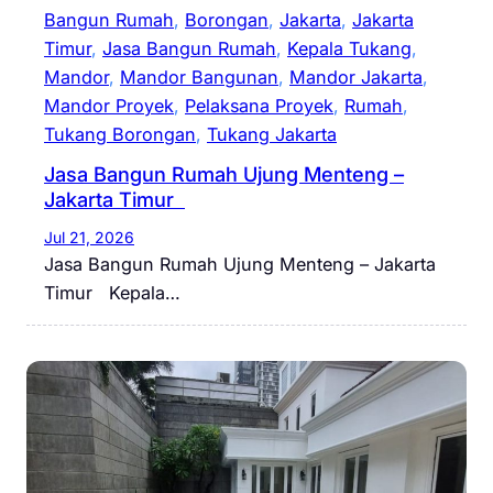
Bangun Rumah
, 
Borongan
, 
Jakarta
, 
Jakarta
Timur
, 
Jasa Bangun Rumah
, 
Kepala Tukang
, 
Mandor
, 
Mandor Bangunan
, 
Mandor Jakarta
, 
Mandor Proyek
, 
Pelaksana Proyek
, 
Rumah
, 
Tukang Borongan
, 
Tukang Jakarta
Jasa Bangun Rumah Ujung Menteng –
Jakarta Timur
Jul 21, 2026
Jasa Bangun Rumah Ujung Menteng – Jakarta
Timur Kepala…