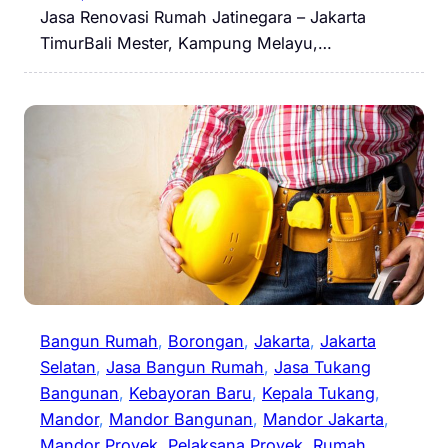
Jasa Renovasi Rumah Jatinegara – Jakarta
TimurBali Mester, Kampung Melayu,…
Bangun Rumah
, 
Borongan
, 
Jakarta
, 
Jakarta
Selatan
, 
Jasa Bangun Rumah
, 
Jasa Tukang
Bangunan
, 
Kebayoran Baru
, 
Kepala Tukang
, 
Mandor
, 
Mandor Bangunan
, 
Mandor Jakarta
, 
Mandor Proyek
, 
Pelaksana Proyek
, 
Rumah
, 