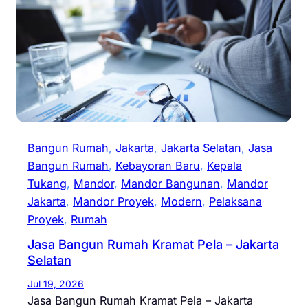
Bangun Rumah
, 
Jakarta
, 
Jakarta Selatan
, 
Jasa
Bangun Rumah
, 
Kebayoran Baru
, 
Kepala
Tukang
, 
Mandor
, 
Mandor Bangunan
, 
Mandor
Jakarta
, 
Mandor Proyek
, 
Modern
, 
Pelaksana
Proyek
, 
Rumah
Jasa Bangun Rumah Kramat Pela – Jakarta
Selatan
Jul 19, 2026
Jasa Bangun Rumah Kramat Pela – Jakarta