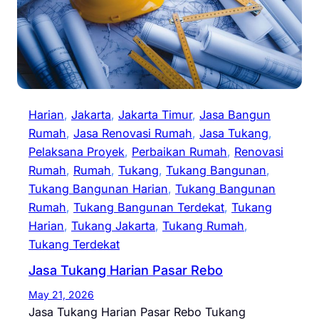
Harian
, 
Jakarta
, 
Jakarta Timur
, 
Jasa Bangun
Rumah
, 
Jasa Renovasi Rumah
, 
Jasa Tukang
, 
Pelaksana Proyek
, 
Perbaikan Rumah
, 
Renovasi
Rumah
, 
Rumah
, 
Tukang
, 
Tukang Bangunan
, 
Tukang Bangunan Harian
, 
Tukang Bangunan
Rumah
, 
Tukang Bangunan Terdekat
, 
Tukang
Harian
, 
Tukang Jakarta
, 
Tukang Rumah
, 
Tukang Terdekat
Jasa Tukang Harian Pasar Rebo
May 21, 2026
Jasa Tukang Harian Pasar Rebo Tukang