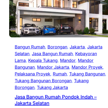
Bangun Rumah
, 
Borongan
, 
Jakarta
, 
Jakarta
Selatan
, 
Jasa Bangun Rumah
, 
Kebayoran
Lama
, 
Kepala Tukang
, 
Mandor
, 
Mandor
Bangunan
, 
Mandor Jakarta
, 
Mandor Proyek
, 
Pelaksana Proyek
, 
Rumah
, 
Tukang Bangunan
, 
Tukang Bangunan Borongan
, 
Tukang
Borongan
, 
Tukang Jakarta
Jasa Bangun Rumah Pondok Indah –
Jakarta Selatan