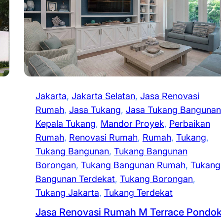
Jakarta
, 
Jakarta Selatan
, 
Jasa Renovasi
Rumah
, 
Jasa Tukang
, 
Jasa Tukang Bangunan
Kepala Tukang
, 
Mandor Proyek
, 
Perbaikan
Rumah
, 
Renovasi Rumah
, 
Rumah
, 
Tukang
, 
Tukang Bangunan
, 
Tukang Bangunan
Borongan
, 
Tukang Bangunan Rumah
, 
Tukang
Bangunan Terdekat
, 
Tukang Borongan
, 
Tukang Jakarta
, 
Tukang Terdekat
Jasa Renovasi Rumah M Terrace Pondo