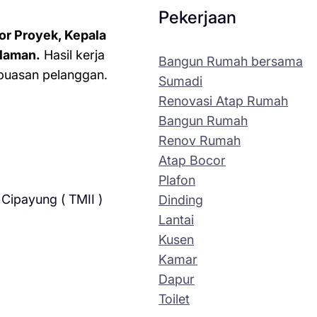
Pekerjaan
or Proyek, Kepala
laman.
Hasil kerja
Bangun Rumah bersama
kepuasan pelanggan.
Sumadi
Renovasi Atap Rumah
Bangun Rumah
Renov Rumah
Atap Bocor
Plafon
Cipayung ( TMII )
Dinding
Lantai
Kusen
Kamar
Dapur
Toilet