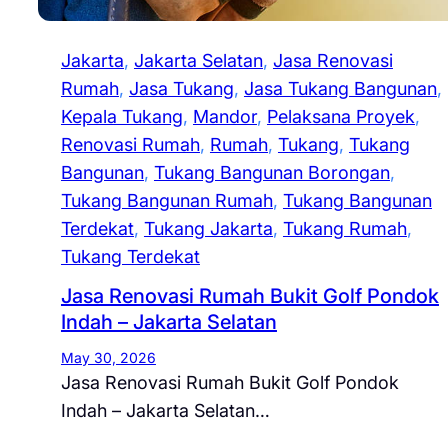
Jakarta
, 
Jakarta Selatan
, 
Jasa Renovasi
Rumah
, 
Jasa Tukang
, 
Jasa Tukang Bangunan
, 
Kepala Tukang
, 
Mandor
, 
Pelaksana Proyek
, 
Renovasi Rumah
, 
Rumah
, 
Tukang
, 
Tukang
Bangunan
, 
Tukang Bangunan Borongan
, 
Tukang Bangunan Rumah
, 
Tukang Bangunan
Terdekat
, 
Tukang Jakarta
, 
Tukang Rumah
, 
Tukang Terdekat
Jasa Renovasi Rumah Bukit Golf Pondok
Indah – Jakarta Selatan
May 30, 2026
Jasa Renovasi Rumah Bukit Golf Pondok
Indah – Jakarta Selatan…