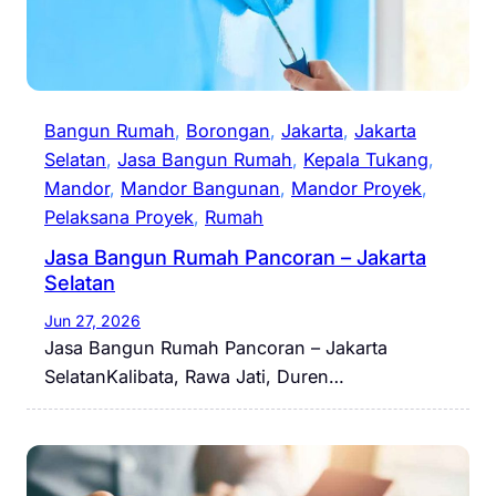
Bangun Rumah
, 
Borongan
, 
Jakarta
, 
Jakarta
Selatan
, 
Jasa Bangun Rumah
, 
Kepala Tukang
, 
Mandor
, 
Mandor Bangunan
, 
Mandor Proyek
, 
Pelaksana Proyek
, 
Rumah
Jasa Bangun Rumah Pancoran – Jakarta
Selatan
Jun 27, 2026
Jasa Bangun Rumah Pancoran – Jakarta
SelatanKalibata, Rawa Jati, Duren…