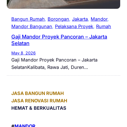
Bangun Rumah
, 
Borongan
, 
Jakarta
, 
Mandor
, 
Mandor Bangunan
, 
Pelaksana Proyek
, 
Rumah
Gaji Mandor Proyek Pancoran – Jakarta
Selatan
May 8, 2026
Gaji Mandor Proyek Pancoran – Jakarta
SelatanKalibata, Rawa Jati, Duren…
JASA BANGUN RUMAH
JASA RENOVASI RUMAH
HEMAT &
BERKUALITAS
#
MANDOR