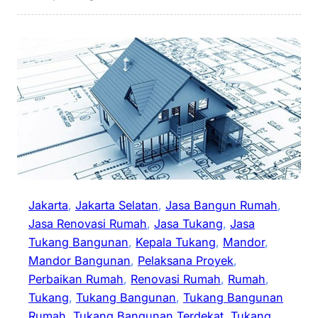
Jakarta
, 
Jakarta Selatan
, 
Jasa Bangun Rumah
, 
Jasa Renovasi Rumah
, 
Jasa Tukang
, 
Jasa
Tukang Bangunan
, 
Kepala Tukang
, 
Mandor
, 
Mandor Bangunan
, 
Pelaksana Proyek
, 
Perbaikan Rumah
, 
Renovasi Rumah
, 
Rumah
, 
Tukang
, 
Tukang Bangunan
, 
Tukang Bangunan
Rumah
, 
Tukang Bangunan Terdekat
, 
Tukang