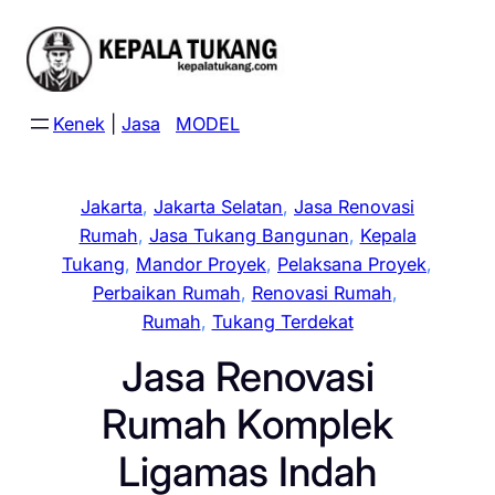
Skip
to
content
Kenek
|
Jasa
MODEL
Jakarta
, 
Jakarta Selatan
, 
Jasa Renovasi
Rumah
, 
Jasa Tukang Bangunan
, 
Kepala
Tukang
, 
Mandor Proyek
, 
Pelaksana Proyek
, 
Perbaikan Rumah
, 
Renovasi Rumah
, 
Rumah
, 
Tukang Terdekat
Jasa Renovasi
Rumah Komplek
Ligamas Indah