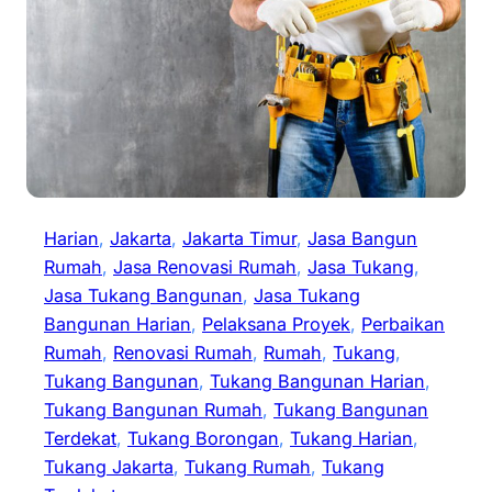
Harian
, 
Jakarta
, 
Jakarta Timur
, 
Jasa Bangun
Rumah
, 
Jasa Renovasi Rumah
, 
Jasa Tukang
, 
Jasa Tukang Bangunan
, 
Jasa Tukang
Bangunan Harian
, 
Pelaksana Proyek
, 
Perbaikan
Rumah
, 
Renovasi Rumah
, 
Rumah
, 
Tukang
, 
Tukang Bangunan
, 
Tukang Bangunan Harian
, 
Tukang Bangunan Rumah
, 
Tukang Bangunan
Terdekat
, 
Tukang Borongan
, 
Tukang Harian
, 
Tukang Jakarta
, 
Tukang Rumah
, 
Tukang