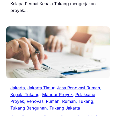
Kelapa Permai Kepala Tukang mengerjakan
proyek…
Jakarta
, 
Jakarta Timur
, 
Jasa Renovasi Rumah
, 
Kepala Tukang
, 
Mandor Proyek
, 
Pelaksana
Proyek
, 
Renovasi Rumah
, 
Rumah
, 
Tukang
, 
Tukang Bangunan
, 
Tukang Jakarta