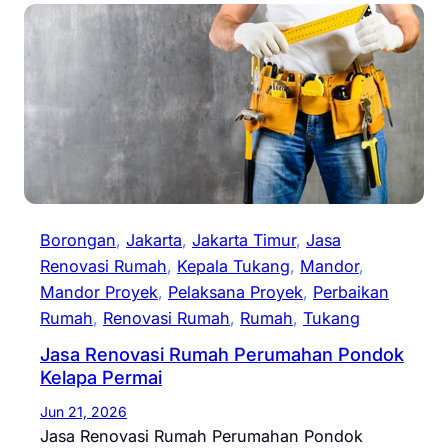
Borongan
, 
Jakarta
, 
Jakarta Timur
, 
Jasa
Renovasi Rumah
, 
Kepala Tukang
, 
Mandor
, 
Mandor Proyek
, 
Pelaksana Proyek
, 
Perbaikan
Rumah
, 
Renovasi Rumah
, 
Rumah
, 
Tukang
Jasa Renovasi Rumah Perumahan Pondok
Kelapa Permai
Jun 21, 2026
Jasa Renovasi Rumah Perumahan Pondok