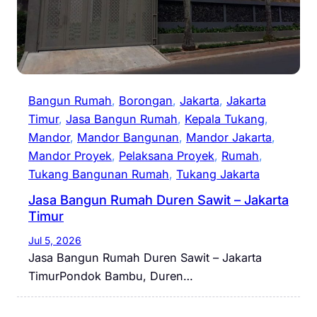
Bangun Rumah
, 
Borongan
, 
Jakarta
, 
Jakarta
Timur
, 
Jasa Bangun Rumah
, 
Kepala Tukang
, 
Mandor
, 
Mandor Bangunan
, 
Mandor Jakarta
, 
Mandor Proyek
, 
Pelaksana Proyek
, 
Rumah
, 
Tukang Bangunan Rumah
, 
Tukang Jakarta
Jasa Bangun Rumah Duren Sawit – Jakarta
Timur
Jul 5, 2026
Jasa Bangun Rumah Duren Sawit – Jakarta
TimurPondok Bambu, Duren…