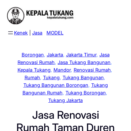
Skip
to
content
Kenek
|
Jasa
MODEL
Borongan
, 
Jakarta
, 
Jakarta Timur
, 
Jasa
Renovasi Rumah
, 
Jasa Tukang Bangunan
, 
Kepala Tukang
, 
Mandor
, 
Renovasi Rumah
, 
Rumah
, 
Tukang
, 
Tukang Bangunan
, 
Tukang Bangunan Borongan
, 
Tukang
Bangunan Rumah
, 
Tukang Borongan
, 
Tukang Jakarta
Jasa Renovasi
Rumah Taman Duren