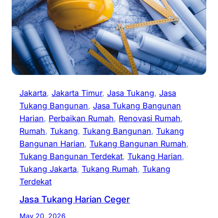
Jakarta
, 
Jakarta Timur
, 
Jasa Tukang
, 
Jasa
Tukang Bangunan
, 
Jasa Tukang Bangunan
Harian
, 
Perbaikan Rumah
, 
Renovasi Rumah
, 
Rumah
, 
Tukang
, 
Tukang Bangunan
, 
Tukang
Bangunan Harian
, 
Tukang Bangunan Rumah
, 
Tukang Bangunan Terdekat
, 
Tukang Harian
, 
Tukang Jakarta
, 
Tukang Rumah
, 
Tukang
Terdekat
Jasa Tukang Harian Ceger
May 20, 2026