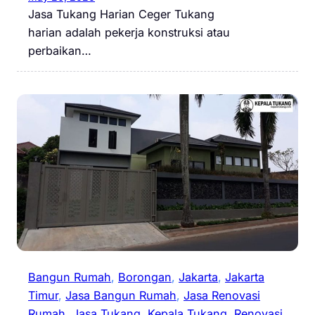
Jasa Tukang Harian Ceger Tukang
harian adalah pekerja konstruksi atau
perbaikan…
Bangun Rumah
, 
Borongan
, 
Jakarta
, 
Jakarta
Timur
, 
Jasa Bangun Rumah
, 
Jasa Renovasi
Rumah
, 
Jasa Tukang
, 
Kepala Tukang
, 
Renovasi