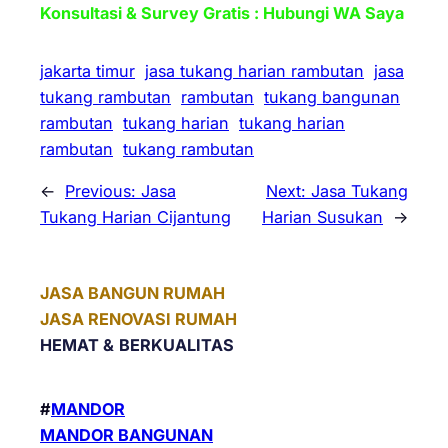
Konsultasi & Survey Gratis : Hubungi WA Saya
jakarta timur
jasa tukang harian rambutan
jasa
tukang rambutan
rambutan
tukang bangunan
rambutan
tukang harian
tukang harian
rambutan
tukang rambutan
←
Previous:
Jasa
Next:
Jasa Tukang
Tukang Harian Cijantung
Harian Susukan
→
JASA BANGUN RUMAH
JASA RENOVASI RUMAH
HEMAT &
BERKUALITAS
#
MANDOR
MANDOR BANGUNAN