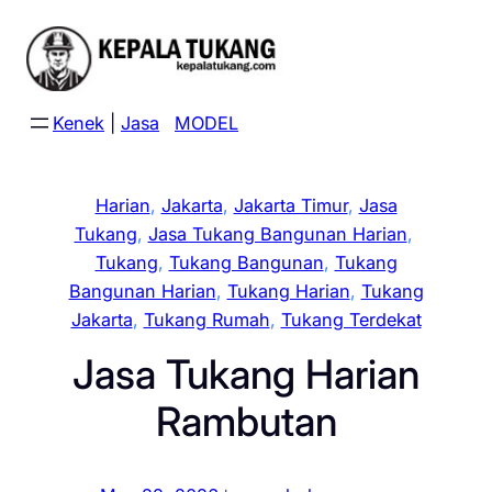
Skip
to
content
Kenek
|
Jasa
MODEL
Harian
, 
Jakarta
, 
Jakarta Timur
, 
Jasa
Tukang
, 
Jasa Tukang Bangunan Harian
, 
Tukang
, 
Tukang Bangunan
, 
Tukang
Bangunan Harian
, 
Tukang Harian
, 
Tukang
Jakarta
, 
Tukang Rumah
, 
Tukang Terdekat
Jasa Tukang Harian
Rambutan