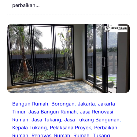
perbaikan…
Bangun Rumah
, 
Borongan
, 
Jakarta
, 
Jakarta
Timur
, 
Jasa Bangun Rumah
, 
Jasa Renovasi
Rumah
, 
Jasa Tukang
, 
Jasa Tukang Bangunan
, 
Kepala Tukang
, 
Pelaksana Proyek
, 
Perbaikan
Rumah
, 
Renovasi Rumah
, 
Rumah
, 
Tukang
, 