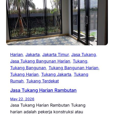
Harian
, 
Jakarta
, 
Jakarta Timur
, 
Jasa Tukang
, 
Jasa Tukang Bangunan Harian
, 
Tukang
, 
Tukang Bangunan
, 
Tukang Bangunan Harian
, 
Tukang Harian
, 
Tukang Jakarta
, 
Tukang
Rumah
, 
Tukang Terdekat
Jasa Tukang Harian Rambutan
May 22, 2026
Jasa Tukang Harian Rambutan Tukang
harian adalah pekerja konstruksi atau