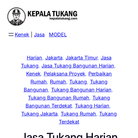
Skip
to
content
Kenek
|
Jasa
MODEL
Harian
, 
Jakarta
, 
Jakarta Timur
, 
Jasa
Tukang
, 
Jasa Tukang Bangunan Harian
, 
Kenek
, 
Pelaksana Proyek
, 
Perbaikan
Rumah
, 
Rumah
, 
Tukang
, 
Tukang
Bangunan
, 
Tukang Bangunan Harian
, 
Tukang Bangunan Rumah
, 
Tukang
Bangunan Terdekat
, 
Tukang Harian
, 
Tukang Jakarta
, 
Tukang Rumah
, 
Tukang
Terdekat
Jasa Tukang Harian