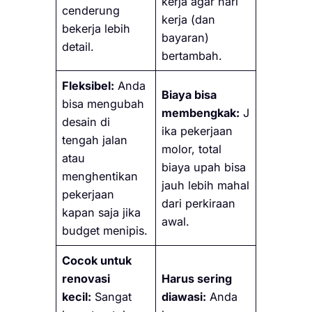
kerja agar hari
cenderung
kerja (dan
bekerja lebih
bayaran)
detail.
bertambah.
Fleksibel:
Anda
Biaya bisa
bisa mengubah
membengkak:
J
desain di
ika pekerjaan
tengah jalan
molor, total
atau
biaya upah bisa
menghentikan
jauh lebih mahal
pekerjaan
dari perkiraan
kapan saja jika
awal.
budget menipis.
Cocok untuk
renovasi
Harus sering
kecil:
Sangat
diawasi:
Anda