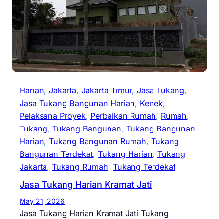
Harian
, 
Jakarta
, 
Jakarta Timur
, 
Jasa Tukang
, 
Jasa Tukang Bangunan Harian
, 
Kenek
, 
Pelaksana Proyek
, 
Perbaikan Rumah
, 
Rumah
, 
Tukang
, 
Tukang Bangunan
, 
Tukang Bangunan
Harian
, 
Tukang Bangunan Rumah
, 
Tukang
Bangunan Terdekat
, 
Tukang Harian
, 
Tukang
Jakarta
, 
Tukang Rumah
, 
Tukang Terdekat
Jasa Tukang Harian Kramat Jati
May 21, 2026
Jasa Tukang Harian Kramat Jati Tukang