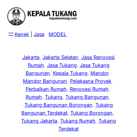
Skip
to
content
Kenek
|
Jasa
MODEL
Jakarta
, 
Jakarta Selatan
, 
Jasa Renovasi
Rumah
, 
Jasa Tukang
, 
Jasa Tukang
Bangunan
, 
Kepala Tukang
, 
Mandor
, 
Mandor Bangunan
, 
Pelaksana Proyek
, 
Perbaikan Rumah
, 
Renovasi Rumah
, 
Rumah
, 
Tukang
, 
Tukang Bangunan
, 
Tukang Bangunan Borongan
, 
Tukang
Bangunan Terdekat
, 
Tukang Borongan
, 
Tukang Jakarta
, 
Tukang Rumah
, 
Tukang
Terdekat