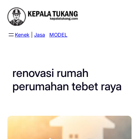
Skip
to
content
Kenek
|
Jasa
MODEL
renovasi rumah
perumahan tebet raya