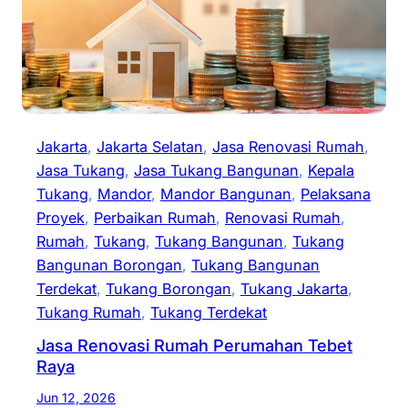
Jakarta
, 
Jakarta Selatan
, 
Jasa Renovasi Rumah
, 
Jasa Tukang
, 
Jasa Tukang Bangunan
, 
Kepala
Tukang
, 
Mandor
, 
Mandor Bangunan
, 
Pelaksana
Proyek
, 
Perbaikan Rumah
, 
Renovasi Rumah
, 
Rumah
, 
Tukang
, 
Tukang Bangunan
, 
Tukang
Bangunan Borongan
, 
Tukang Bangunan
Terdekat
, 
Tukang Borongan
, 
Tukang Jakarta
, 
Tukang Rumah
, 
Tukang Terdekat
Jasa Renovasi Rumah Perumahan Tebet
Raya
Jun 12, 2026