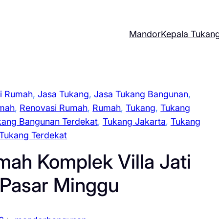
Mandor
Kepala Tukan
i Rumah
, 
Jasa Tukang
, 
Jasa Tukang Bangunan
, 
umah
, 
Renovasi Rumah
, 
Rumah
, 
Tukang
, 
Tukang
kang Bangunan Terdekat
, 
Tukang Jakarta
, 
Tukang
Tukang Terdekat
ah Komplek Villa Jati
 Pasar Minggu