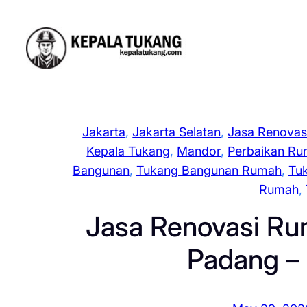
Skip
to
content
Jakarta
, 
Jakarta Selatan
, 
Jasa Renovas
Kepala Tukang
, 
Mandor
, 
Perbaikan R
Bangunan
, 
Tukang Bangunan Rumah
, 
Tu
Rumah
, 
Jasa Renovasi Rum
Padang –