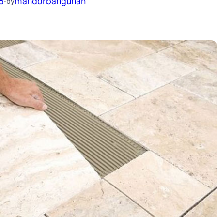
6
·
mandorbangunan
by