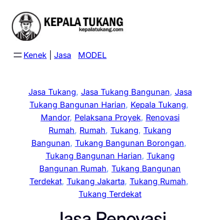
Skip
to
content
Kenek
|
Jasa
MODEL
Jasa Tukang
, 
Jasa Tukang Bangunan
, 
Jasa
Tukang Bangunan Harian
, 
Kepala Tukang
, 
Mandor
, 
Pelaksana Proyek
, 
Renovasi
Rumah
, 
Rumah
, 
Tukang
, 
Tukang
Bangunan
, 
Tukang Bangunan Borongan
, 
Tukang Bangunan Harian
, 
Tukang
Bangunan Rumah
, 
Tukang Bangunan
Terdekat
, 
Tukang Jakarta
, 
Tukang Rumah
, 
Tukang Terdekat
Jasa Renovasi