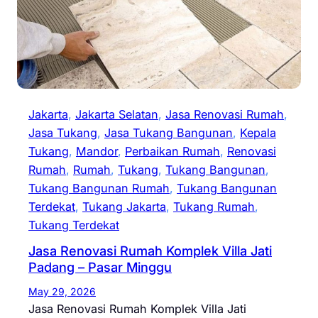
Jakarta
, 
Jakarta Selatan
, 
Jasa Renovasi Rumah
, 
Jasa Tukang
, 
Jasa Tukang Bangunan
, 
Kepala
Tukang
, 
Mandor
, 
Perbaikan Rumah
, 
Renovasi
Rumah
, 
Rumah
, 
Tukang
, 
Tukang Bangunan
, 
Tukang Bangunan Rumah
, 
Tukang Bangunan
Terdekat
, 
Tukang Jakarta
, 
Tukang Rumah
, 
Tukang Terdekat
Jasa Renovasi Rumah Komplek Villa Jati
Padang – Pasar Minggu
May 29, 2026
Jasa Renovasi Rumah Komplek Villa Jati