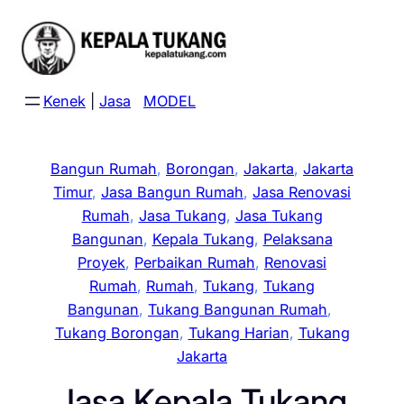
Skip
to
content
Kenek
|
Jasa
MODEL
Bangun Rumah
, 
Borongan
, 
Jakarta
, 
Jakarta
Timur
, 
Jasa Bangun Rumah
, 
Jasa Renovasi
Rumah
, 
Jasa Tukang
, 
Jasa Tukang
Bangunan
, 
Kepala Tukang
, 
Pelaksana
Proyek
, 
Perbaikan Rumah
, 
Renovasi
Rumah
, 
Rumah
, 
Tukang
, 
Tukang
Bangunan
, 
Tukang Bangunan Rumah
, 
Tukang Borongan
, 
Tukang Harian
, 
Tukang
Jakarta
Jasa Kepala Tukang