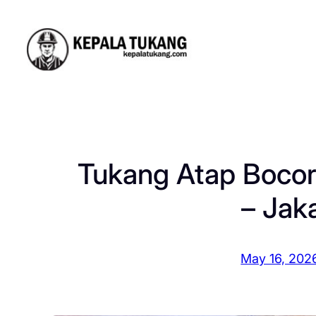
Skip
to
content
Tukang Atap Bocor
– Jak
May 16, 202