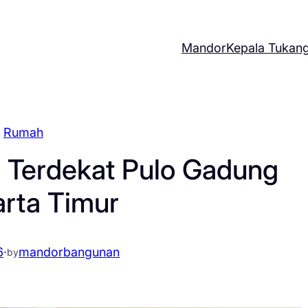
Mandor
Kepala Tukan
Rumah
 Terdekat Pulo Gadung
arta Timur
6
·
mandorbangunan
by