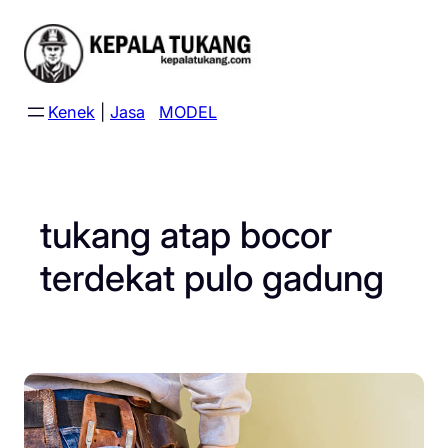
Skip
to
content
Kenek
|
Jasa
MODEL
tukang atap bocor
terdekat pulo gadung