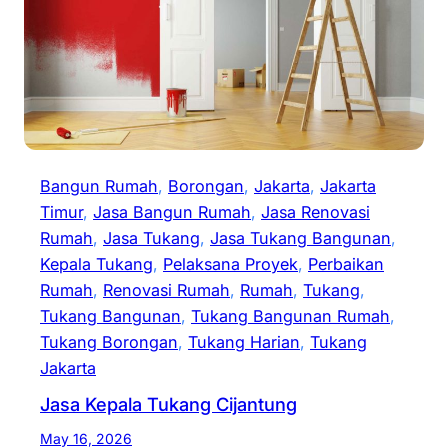
Bangun Rumah
, 
Borongan
, 
Jakarta
, 
Jakarta
Timur
, 
Jasa Bangun Rumah
, 
Jasa Renovasi
Rumah
, 
Jasa Tukang
, 
Jasa Tukang Bangunan
, 
Kepala Tukang
, 
Pelaksana Proyek
, 
Perbaikan
Rumah
, 
Renovasi Rumah
, 
Rumah
, 
Tukang
, 
Tukang Bangunan
, 
Tukang Bangunan Rumah
, 
Tukang Borongan
, 
Tukang Harian
, 
Tukang
Jakarta
Jasa Kepala Tukang Cijantung
May 16, 2026