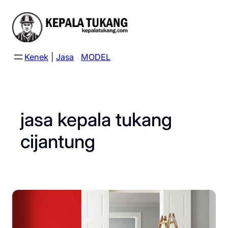
Skip
to
content
Kenek
|
Jasa
MODEL
jasa kepala tukang
cijantung