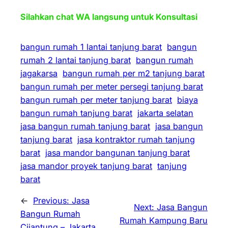
Silahkan chat WA langsung untuk Konsultasi
bangun rumah 1 lantai tanjung barat
bangun
rumah 2 lantai tanjung barat
bangun rumah
jagakarsa
bangun rumah per m2 tanjung barat
bangun rumah per meter persegi tanjung barat
bangun rumah per meter tanjung barat
biaya
bangun rumah tanjung barat
jakarta selatan
jasa bangun rumah tanjung barat
jasa bangun
tanjung barat
jasa kontraktor rumah tanjung
barat
jasa mandor bangunan tanjung barat
jasa mandor proyek tanjung barat
tanjung
barat
←
Previous:
Jasa
Next:
Jasa Bangun
Bangun Rumah
Rumah Kampung Baru
Cijantung – Jakarta