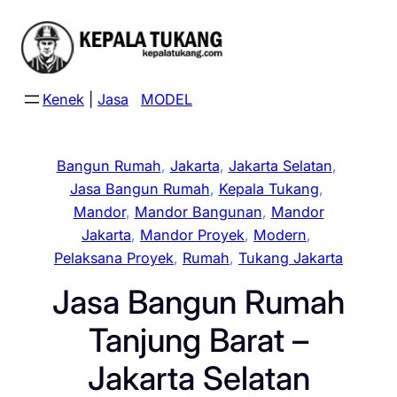
Skip
to
content
Kenek
|
Jasa
MODEL
Bangun Rumah
, 
Jakarta
, 
Jakarta Selatan
, 
Jasa Bangun Rumah
, 
Kepala Tukang
, 
Mandor
, 
Mandor Bangunan
, 
Mandor
Jakarta
, 
Mandor Proyek
, 
Modern
, 
Pelaksana Proyek
, 
Rumah
, 
Tukang Jakarta
Jasa Bangun Rumah
Tanjung Barat –
Jakarta Selatan