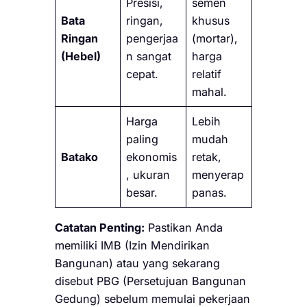
Presisi,
semen
Bata
ringan,
khusus
Ringan
pengerjaa
(mortar),
(Hebel)
n sangat
harga
cepat.
relatif
mahal.
Harga
Lebih
paling
mudah
Batako
ekonomis
retak,
, ukuran
menyerap
besar.
panas.
Catatan Penting:
Pastikan Anda
memiliki IMB (Izin Mendirikan
Bangunan) atau yang sekarang
disebut PBG (Persetujuan Bangunan
Gedung) sebelum memulai pekerjaan