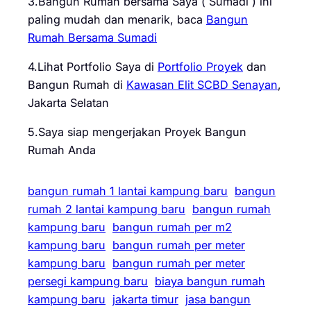
3.Bangun Rumah bersama Saya ( Sumadi ) ini
paling mudah dan menarik, baca
Bangun
Rumah Bersama Sumadi
4.Lihat Portfolio Saya di
Portfolio Proyek
dan
Bangun Rumah di
Kawasan Elit SCBD Senayan
,
Jakarta Selatan
5.Saya siap mengerjakan Proyek Bangun
Rumah Anda
bangun rumah 1 lantai kampung baru
bangun
rumah 2 lantai kampung baru
bangun rumah
kampung baru
bangun rumah per m2
kampung baru
bangun rumah per meter
kampung baru
bangun rumah per meter
persegi kampung baru
biaya bangun rumah
kampung baru
jakarta timur
jasa bangun