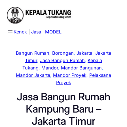
Skip
to
content
Kenek
|
Jasa
MODEL
Bangun Rumah
, 
Borongan
, 
Jakarta
, 
Jakarta
Timur
, 
Jasa Bangun Rumah
, 
Kepala
Tukang
, 
Mandor
, 
Mandor Bangunan
, 
Mandor Jakarta
, 
Mandor Proyek
, 
Pelaksana
Proyek
Jasa Bangun Rumah
Kampung Baru –
Jakarta Timur