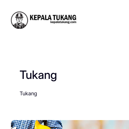
Skip
to
content
Tukang
Tukang