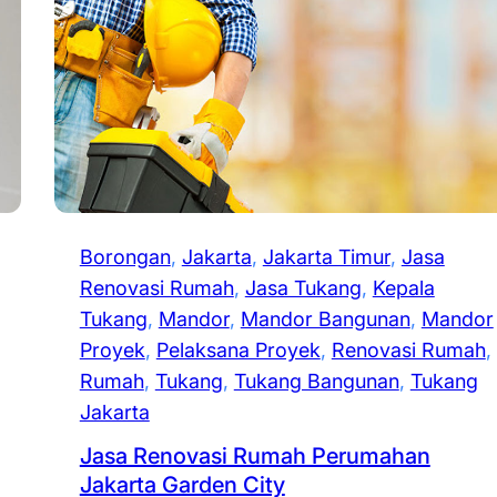
Borongan
, 
Jakarta
, 
Jakarta Timur
, 
Jasa
Renovasi Rumah
, 
Jasa Tukang
, 
Kepala
Tukang
, 
Mandor
, 
Mandor Bangunan
, 
Mandor
Proyek
, 
Pelaksana Proyek
, 
Renovasi Rumah
, 
Rumah
, 
Tukang
, 
Tukang Bangunan
, 
Tukang
Jakarta
Jasa Renovasi Rumah Perumahan
Jakarta Garden City