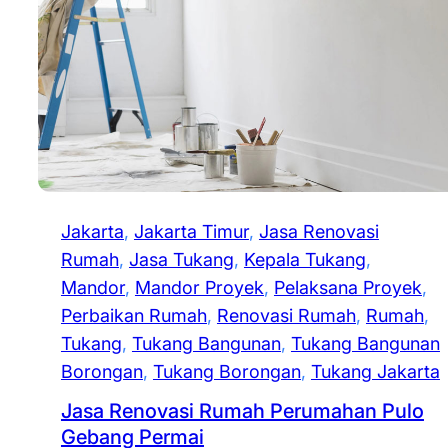
Jakarta
, 
Jakarta Timur
, 
Jasa Renovasi
Rumah
, 
Jasa Tukang
, 
Kepala Tukang
, 
Mandor
, 
Mandor Proyek
, 
Pelaksana Proyek
, 
Perbaikan Rumah
, 
Renovasi Rumah
, 
Rumah
, 
Tukang
, 
Tukang Bangunan
, 
Tukang Bangunan
Borongan
, 
Tukang Borongan
, 
Tukang Jakarta
Jasa Renovasi Rumah Perumahan Pulo
Gebang Permai