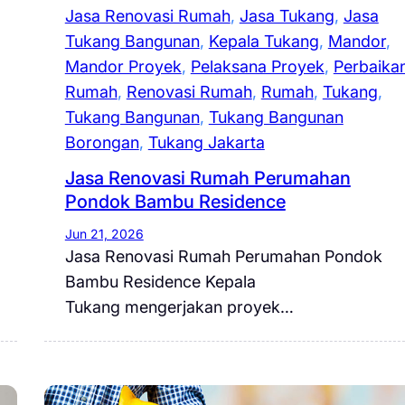
Jasa Renovasi Rumah
, 
Jasa Tukang
, 
Jasa
Tukang Bangunan
, 
Kepala Tukang
, 
Mandor
, 
Mandor Proyek
, 
Pelaksana Proyek
, 
Perbaika
Rumah
, 
Renovasi Rumah
, 
Rumah
, 
Tukang
, 
Tukang Bangunan
, 
Tukang Bangunan
Borongan
, 
Tukang Jakarta
Jasa Renovasi Rumah Perumahan
Pondok Bambu Residence
Jun 21, 2026
Jasa Renovasi Rumah Perumahan Pondok
Bambu Residence Kepala
Tukang mengerjakan proyek…