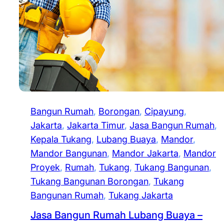
Bangun Rumah
, 
Borongan
, 
Cipayung
, 
Jakarta
, 
Jakarta Timur
, 
Jasa Bangun Rumah
, 
Kepala Tukang
, 
Lubang Buaya
, 
Mandor
, 
Mandor Bangunan
, 
Mandor Jakarta
, 
Mandor
Proyek
, 
Rumah
, 
Tukang
, 
Tukang Bangunan
, 
Tukang Bangunan Borongan
, 
Tukang
Bangunan Rumah
, 
Tukang Jakarta
Jasa Bangun Rumah Lubang Buaya –