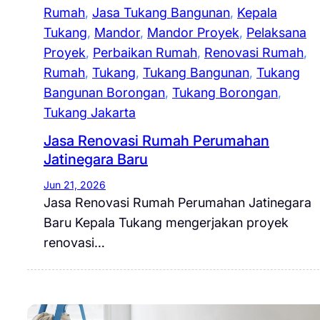
Rumah
, 
Jasa Tukang Bangunan
, 
Kepala
Tukang
, 
Mandor
, 
Mandor Proyek
, 
Pelaksana
Proyek
, 
Perbaikan Rumah
, 
Renovasi Rumah
, 
Rumah
, 
Tukang
, 
Tukang Bangunan
, 
Tukang
Bangunan Borongan
, 
Tukang Borongan
, 
Tukang Jakarta
Jasa Renovasi Rumah Perumahan
Jatinegara Baru
Jun 21, 2026
Jasa Renovasi Rumah Perumahan Jatinegara
Baru Kepala Tukang mengerjakan proyek
renovasi…