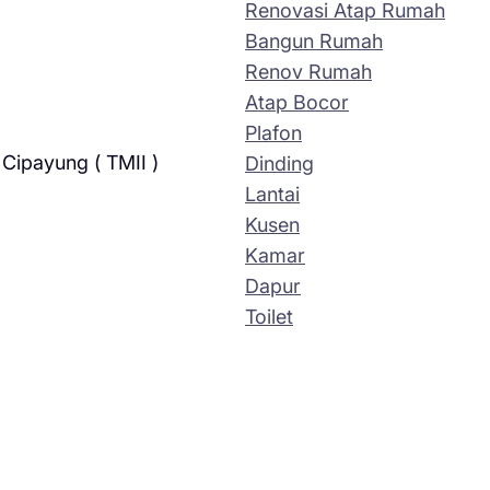
Renovasi Atap Rumah
Bangun Rumah
Renov Rumah
Atap Bocor
Plafon
Cipayung ( TMII )
Dinding
Lantai
Kusen
Kamar
Dapur
Toilet