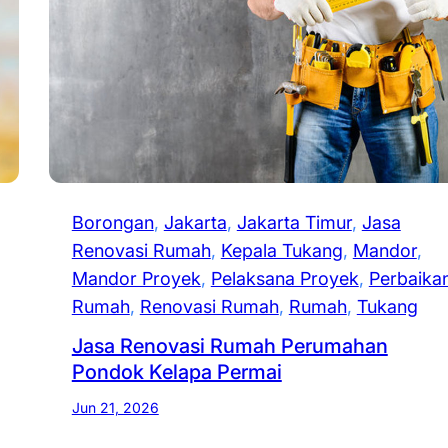
Borongan
, 
Jakarta
, 
Jakarta Timur
, 
Jasa
Renovasi Rumah
, 
Kepala Tukang
, 
Mandor
, 
Mandor Proyek
, 
Pelaksana Proyek
, 
Perbaika
Rumah
, 
Renovasi Rumah
, 
Rumah
, 
Tukang
Jasa Renovasi Rumah Perumahan
Pondok Kelapa Permai
Jun 21, 2026