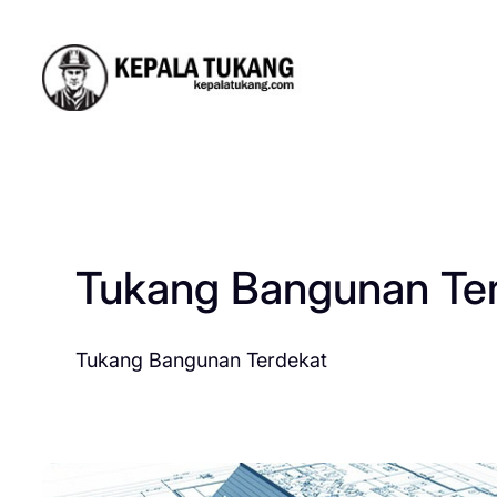
Skip
to
content
Tukang Bangunan Te
Tukang Bangunan Terdekat