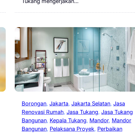
Tukang mengerjakan…
Borongan
, 
Jakarta
, 
Jakarta Selatan
, 
Jasa
Renovasi Rumah
, 
Jasa Tukang
, 
Jasa Tukang
Bangunan
, 
Kepala Tukang
, 
Mandor
, 
Mandor
Bangunan
, 
Pelaksana Proyek
, 
Perbaikan