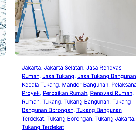
Jakarta
, 
Jakarta Selatan
, 
Jasa Renovasi
Rumah
, 
Jasa Tukang
, 
Jasa Tukang Bangunan
Kepala Tukang
, 
Mandor Bangunan
, 
Pelaksan
Proyek
, 
Perbaikan Rumah
, 
Renovasi Rumah
, 
Rumah
, 
Tukang
, 
Tukang Bangunan
, 
Tukang
Bangunan Borongan
, 
Tukang Bangunan
Terdekat
, 
Tukang Borongan
, 
Tukang Jakarta
Tukang Terdekat