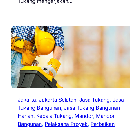
Tukang mengerjakan…
Jakarta
, 
Jakarta Selatan
, 
Jasa Tukang
, 
Jasa
Tukang Bangunan
, 
Jasa Tukang Bangunan
Harian
, 
Kepala Tukang
, 
Mandor
, 
Mandor
Bangunan
, 
Pelaksana Proyek
, 
Perbaikan