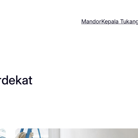
Mandor
Kepala Tukan
rdekat