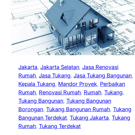
Jakarta
, 
Jakarta Selatan
, 
Jasa Renovasi
Rumah
, 
Jasa Tukang
, 
Jasa Tukang Bangunan
, 
Kepala Tukang
, 
Mandor Proyek
, 
Perbaikan
Rumah
, 
Renovasi Rumah
, 
Rumah
, 
Tukang
, 
Tukang Bangunan
, 
Tukang Bangunan
Borongan
, 
Tukang Bangunan Rumah
, 
Tukang
Bangunan Terdekat
, 
Tukang Jakarta
, 
Tukang
Rumah
, 
Tukang Terdekat