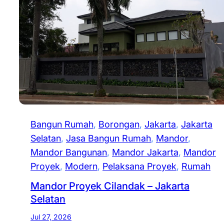
Bangun Rumah
, 
Borongan
, 
Jakarta
, 
Jakarta
Selatan
, 
Jasa Bangun Rumah
, 
Mandor
, 
Mandor Bangunan
, 
Mandor Jakarta
, 
Mandor
Proyek
, 
Modern
, 
Pelaksana Proyek
, 
Rumah
Mandor Proyek Cilandak – Jakarta
Selatan
Jul 27, 2026