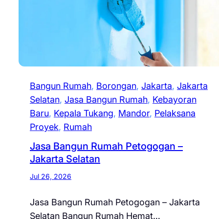
Bangun Rumah
, 
Borongan
, 
Jakarta
, 
Jakarta
Selatan
, 
Jasa Bangun Rumah
, 
Kebayoran
Baru
, 
Kepala Tukang
, 
Mandor
, 
Pelaksana
Proyek
, 
Rumah
Jasa Bangun Rumah Petogogan –
Jakarta Selatan
Jul 26, 2026
Jasa Bangun Rumah Petogogan – Jakarta
Selatan Bangun Rumah Hemat…