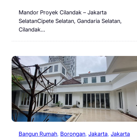
Mandor Proyek Cilandak – Jakarta
SelatanCipete Selatan, Gandaria Selatan,
Cilandak…
Bangun Rumah
, 
Borongan
, 
Jakarta
, 
Jakarta