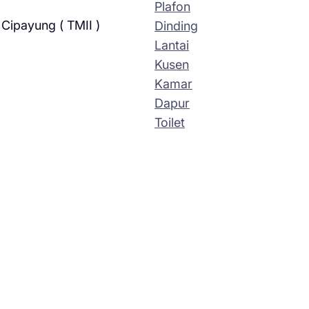
Plafon
Cipayung ( TMII )
Dinding
Lantai
Kusen
Kamar
Dapur
Toilet