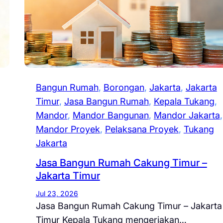
Bangun Rumah
, 
Borongan
, 
Jakarta
, 
Jakarta
Timur
, 
Jasa Bangun Rumah
, 
Kepala Tukang
, 
Mandor
, 
Mandor Bangunan
, 
Mandor Jakarta
Mandor Proyek
, 
Pelaksana Proyek
, 
Tukang
Jakarta
Jasa Bangun Rumah Cakung Timur –
Jakarta Timur
Jul 23, 2026
Jasa Bangun Rumah Cakung Timur – Jakarta
Timur Kepala Tukang mengerjakan…