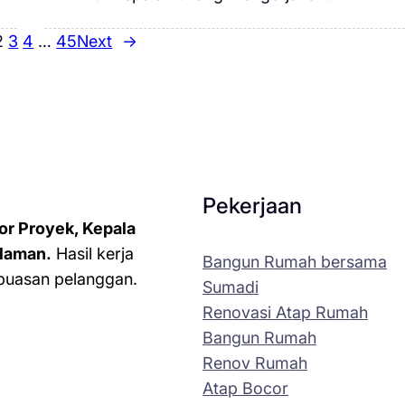
2
3
4
…
45
Next
→
Pekerjaan
or Proyek, Kepala
laman.
Hasil kerja
Bangun Rumah bersama
kepuasan pelanggan.
Sumadi
Renovasi Atap Rumah
Bangun Rumah
Renov Rumah
Atap Bocor