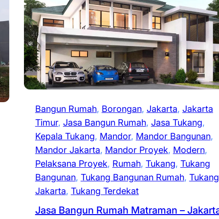
Bangun Rumah
, 
Borongan
, 
Jakarta
, 
Jakarta
Timur
, 
Jasa Bangun Rumah
, 
Jasa Tukang
, 
Kepala Tukang
, 
Mandor
, 
Mandor Bangunan
, 
Mandor Jakarta
, 
Mandor Proyek
, 
Modern
, 
Pelaksana Proyek
, 
Rumah
, 
Tukang
, 
Tukang
Bangunan
, 
Tukang Bangunan Rumah
, 
Tukang
Jakarta
, 
Tukang Terdekat
Jasa Bangun Rumah Matraman – Jakart