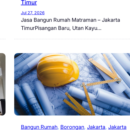
Timur
Jul 27, 2026
Jasa Bangun Rumah Matraman – Jakarta
TimurPisangan Baru, Utan Kayu…
Bangun Rumah
, 
Borongan
, 
Jakarta
, 
Jakarta